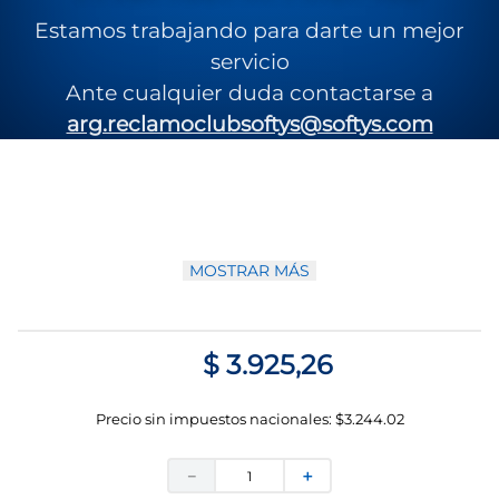
Referencia
:
7790250026105
Estamos trabajando para darte un mejor
servicio
Conoce la suavidad de la familia Elite, con extracto de
algodón, todo en una sola hoja.
Ante cualquier duda contactarse a
arg.reclamoclubsoftys@softys.com
MOSTRAR MÁS
$
3
.
925
,
26
Precio sin impuestos nacionales:
$
3.244.02
－
＋