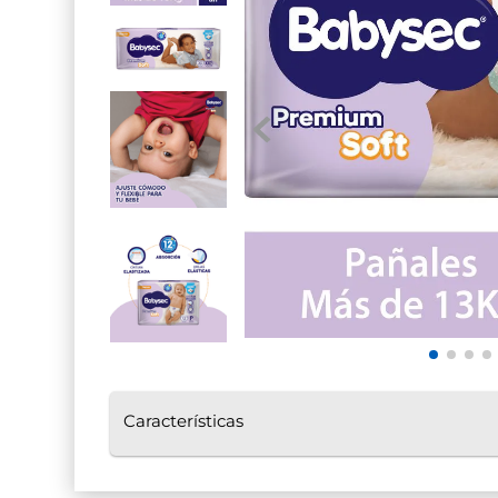
7
.
pañales babysec
Características