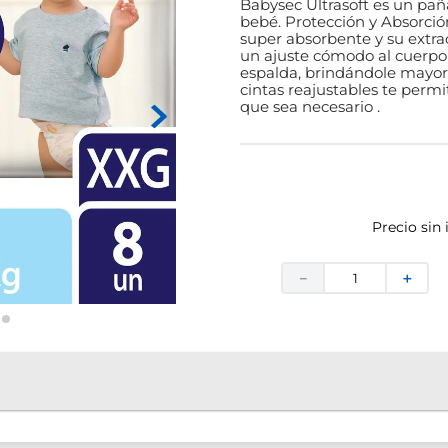
Babysec Ultrasoft es un paña
bebé. Protección y Absorción,
super absorbente y su extra
un ajuste cómodo al cuerpo d
espalda, brindándole mayor 
cintas reajustables te permit
que sea necesario .
Precio sin
－
＋