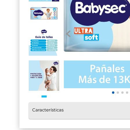
7
.
pañales babysec
Características