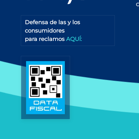
7
.
pañales babysec
C
Defensa de las y los
consumidores
para reclamos
AQUÍ: