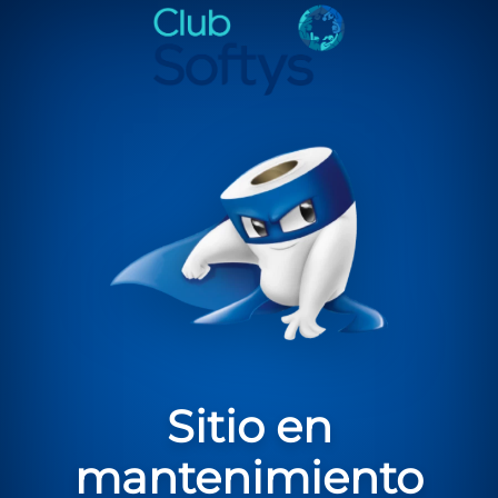
Envíos dentro del AMBA en 96 hs hábiles - 100% seguro
Agregá
$
90.000
al carrito para tener envío GRATIS!
$
0
$
90.000
Te faltan
$
90.000
para tu
envío sin costo
Sitio en
mantenimiento