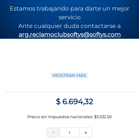
Referencia
:
7790250026129
Estamos trabajando para darte un mejor
servicio
Papel Higienico Elite hoja simple con extracto de algodón
80mts 4 un
Ante cualquier duda contactarse a
arg.reclamoclubsoftys@softys.com
MOSTRAR MÁS
$
6
.
694
,
32
Precio sin impuestos nacionales:
$
5.532.50
－
＋